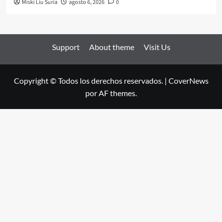
Miski Liu Suria
agosto 6, 2026
0
Support
About theme
Visit Us
Copyright © Todos los derechos reservados.
|
CoverNews
por AF themes.