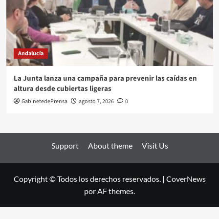
Andalucía
La Junta lanza una campaña para prevenir las caídas en
altura desde cubiertas ligeras
GabinetedePrensa
agosto 7, 2026
0
Support
About theme
Visit Us
Copyright © Todos los derechos reservados.
|
CoverNews
por AF themes.