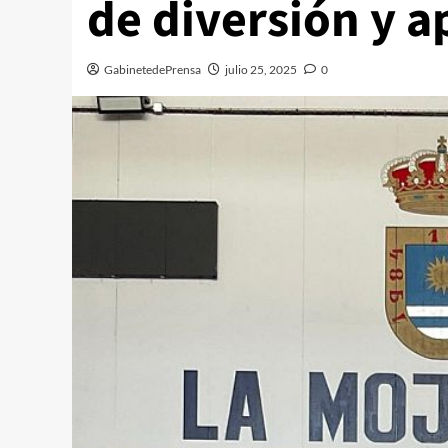
de diversión y a
GabinetedePrensa
julio 25, 2025
0