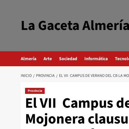
Saltar
al
contenido
La Gaceta Almerí
Almería
Arte
Sociedad
Informática
Tecnol
INICIO
PROVINCIA
EL VII CAMPUS DE VERANO DEL CB LA M
Provincia
El VII Campus d
Mojonera clausu