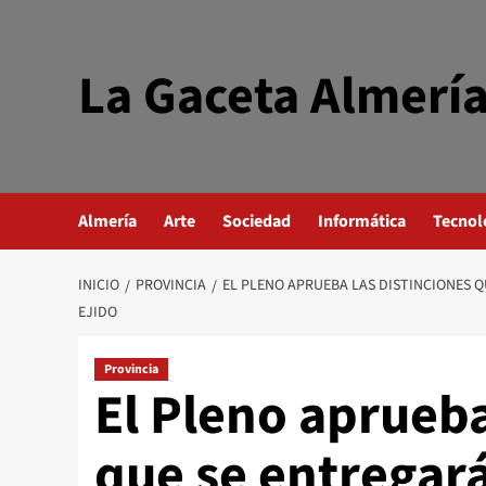
Saltar
al
contenido
La Gaceta Almerí
Almería
Arte
Sociedad
Informática
Tecnol
INICIO
PROVINCIA
EL PLENO APRUEBA LAS DISTINCIONES Q
EJIDO
Provincia
El Pleno aprueba
que se entregará