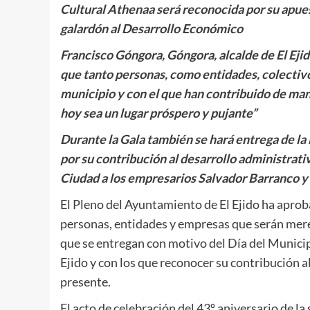
Cultural Athenaa será reconocida por su apuest
galardón al Desarrollo Económico
Francisco Góngora, Góngora, alcalde de El Ejid
que tanto personas, como entidades, colectivo
municipio y con el que han contribuido de man
hoy sea un lugar próspero y pujante”
Durante la Gala también se hará entrega de la
por su contribución al desarrollo administrati
Ciudad a los empresarios Salvador Barranco 
El Pleno del Ayuntamiento de El Ejido ha aprob
personas, entidades y empresas que serán mere
que se entregan con motivo del Día del Municipi
Ejido y con los que reconocer su contribución a
presente.
El acto de celebración del 43º aniversario de la