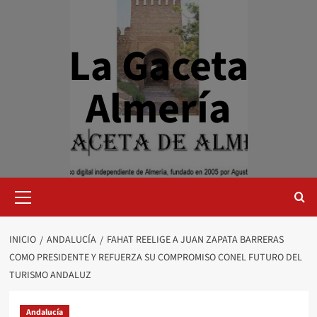
Saltar
al
contenido
La Gaceta
Almería
Menú
primario
INICIO
ANDALUCÍA
FAHAT REELIGE A JUAN ZAPATA BARRERAS
COMO PRESIDENTE Y REFUERZA SU COMPROMISO CONEL FUTURO DEL
TURISMO ANDALUZ
Andalucía