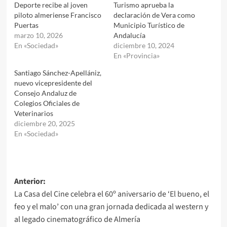
Deporte recibe al joven
Turismo aprueba la
piloto almeriense Francisco
declaración de Vera como
Puertas
Municipio Turístico de
marzo 10, 2026
Andalucía
En «Sociedad»
diciembre 10, 2024
En «Provincia»
Santiago Sánchez-Apellániz,
nuevo vicepresidente del
Consejo Andaluz de
Colegios Oficiales de
Veterinarios
diciembre 20, 2025
En «Sociedad»
Navegación
Anterior:
La Casa del Cine celebra el 60º aniversario de ‘El bueno, el
de
feo y el malo’ con una gran jornada dedicada al western y
entradas
al legado cinematográfico de Almería