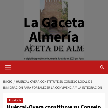
Saltar
al
contenido
La Gaceta
Almería
Menú
primario
INICIO
HUÉRCAL-OVERA CONSTITUYE SU CONSEJO LOCAL DE
INMIGRACIÓN PARA FORTALECER LA CONVIVENCIA Y LA INTEGRACIÓN
Provincia
Huércal-Overa constituye su Consejo