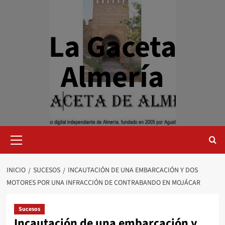
Saltar
al
contenido
La Gaceta
Almería
Menú
primario
INICIO
SUCESOS
INCAUTACIÓN DE UNA EMBARCACIÓN Y DOS
MOTORES POR UNA INFRACCIÓN DE CONTRABANDO EN MOJÁCAR
Sucesos
Incautación de una embarcación y