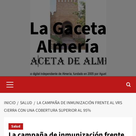
Saltar
al
contenido
La Gaceta
Almería
Menú
primario
INICIO
SALUD
LA CAMPAÑA DE INMUNIZACIÓN FRENTE AL VRS
CIERRA CON UNA COBERTURA SUPERIOR AL 95%
Salud
La campaña de inmunización frente