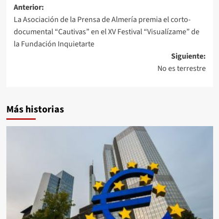
Navegación
Anterior:
La Asociación de la Prensa de Almería premia el corto-
de
documental “Cautivas” en el XV Festival “Visualízame” de
entradas
la Fundación Inquietarte
Siguiente:
No es terrestre
Más historias