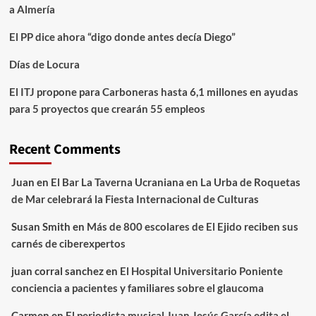
a Almería
El PP dice ahora “digo donde antes decía Diego”
Días de Locura
El ITJ propone para Carboneras hasta 6,1 millones en ayudas
para 5 proyectos que crearán 55 empleos
Recent Comments
Juan
en
El Bar La Taverna Ucraniana en La Urba de Roquetas
de Mar celebrará la Fiesta Internacional de Culturas
Susan Smith
en
Más de 800 escolares de El Ejido reciben sus
carnés de ciberexpertos
juan corral sanchez
en
El Hospital Universitario Poniente
conciencia a pacientes y familiares sobre el glaucoma
Carmen
en
El periodista musical Juan Jesús García edita el