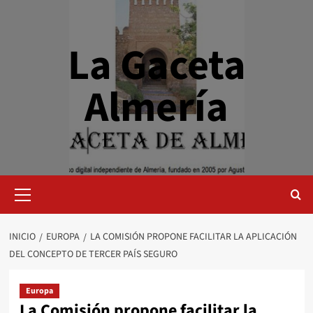
Saltar
al
contenido
La Gaceta
Almería
Menú
primario
INICIO
EUROPA
LA COMISIÓN PROPONE FACILITAR LA APLICACIÓN
DEL CONCEPTO DE TERCER PAÍS SEGURO
Europa
La Comisión propone facilitar la