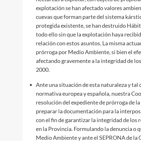
explotación se han afectado valores ambie
cuevas que forman parte del sistema kárstico
protegida existente, se han destruido Hábita
todo ello sin que la explotación haya recib
relación con estos asuntos. La misma actuac
prórroga por Medio Ambiente, si bien el ef
afectando gravemente a la integridad de lo
2000.
Ante una situación de esta naturaleza y tal c
normativa europea y española, nuestra Coor
resolución del expediente de prórroga de la
preparar la documentación para la interpos
con el fin de garantizar la integridad de lo
en la Provincia. Formulando la denuncia o q
Medio Ambiente y ante el SEPRONA de la Gua