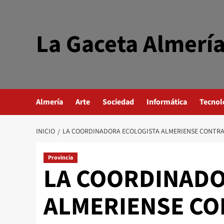
Saltar
al
contenido
La Gaceta Almerí
Almería
Arte
Sociedad
Informática
Tecnol
INICIO
LA COORDINADORA ECOLOGISTA ALMERIENSE CONTRAR
Provincia
LA COORDINADO
ALMERIENSE CO