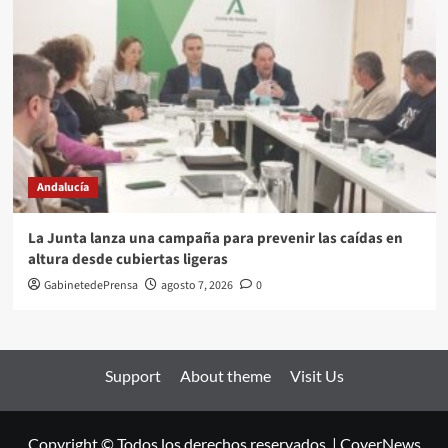
Andalucía
La Junta lanza una campaña para prevenir las caídas en
altura desde cubiertas ligeras
GabinetedePrensa
agosto 7, 2026
0
Support
About theme
Visit Us
Copyright © Todos los derechos reservados.
|
CoverNews