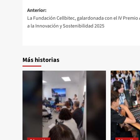
Navegación
Anterior:
La Fundación Cellbitec, galardonada con el IV Premio
de
a la Innovación y Sostenibilidad 2025
entradas
Más historias