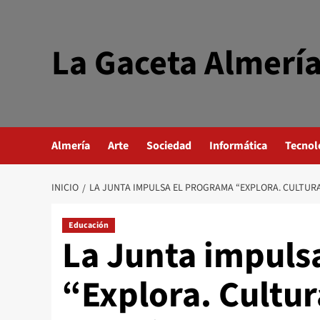
Saltar
al
contenido
La Gaceta Almerí
Almería
Arte
Sociedad
Informática
Tecnol
INICIO
LA JUNTA IMPULSA EL PROGRAMA “EXPLORA. CULTURA
Educación
La Junta impuls
“Explora. Cultur