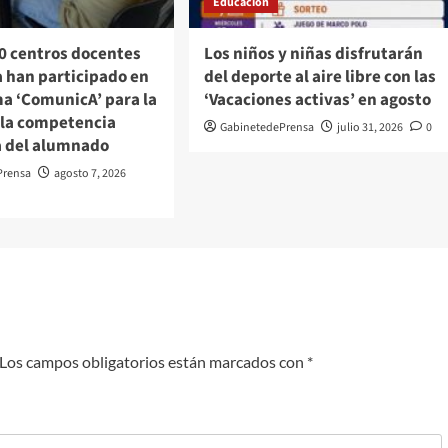
Educación
80 centros docentes
Los niños y niñas disfrutarán
a han participado en
del deporte al aire libre con las
ma ‘ComunicA’ para la
‘Vacaciones activas’ en agosto
 la competencia
GabinetedePrensa
julio 31, 2026
0
a del alumnado
Prensa
agosto 7, 2026
Los campos obligatorios están marcados con
*