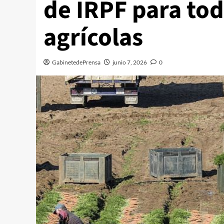
de IRPF para tod
agrícolas
GabinetedePrensa
junio 7, 2026
0