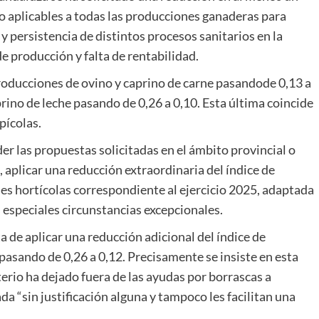
to aplicables a todas las producciones ganaderas para
y persistencia de distintos procesos sanitarios en la
e producción y falta de rentabilidad.
roducciones de ovino y caprino de carne pasandode 0,13 a
rino de leche pasando de 0,26 a 0,10. Esta última coincide
pícolas.
der las propuestas solicitadas en el ámbito provincial o
, aplicar una reducción extraordinaria del índice de
es hortícolas correspondiente al ejercicio 2025, adaptada
s especiales circunstancias excepcionales.
ta de aplicar una reducción adicional del índice de
pasando de 0,26 a 0,12. Precisamente se insiste en esta
terio ha dejado fuera de las ayudas por borrascas a
a “sin justificación alguna y tampoco les facilitan una