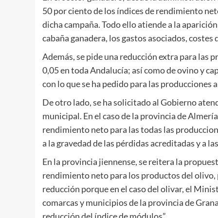
50 por ciento de los índices de rendimiento ne
dicha campaña. Todo ello atiende a la aparición 
cabaña ganadera, los gastos asociados, costes d
Además, se pide una reducción extra para las p
0,05 en toda Andalucía; así como de ovino y cap
con lo que se ha pedido para las producciones a
De otro lado, se ha solicitado al Gobierno aten
municipal. En el caso de la provincia de Almería
rendimiento neto para las todas las produccion
a la gravedad de las pérdidas acreditadas y a la
En la provincia jiennense, se reitera la propues
rendimiento neto para los productos del olivo, 
reducción porque en el caso del olivar, el Minis
comarcas y municipios de la provincia de Granad
reducción del índice de módulos”.