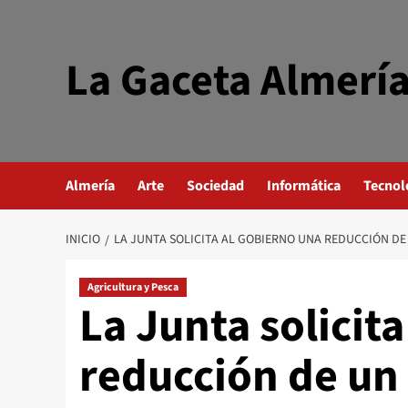
Saltar
al
contenido
La Gaceta Almerí
Almería
Arte
Sociedad
Informática
Tecnol
INICIO
LA JUNTA SOLICITA AL GOBIERNO UNA REDUCCIÓN DE
Agricultura y Pesca
La Junta solicit
reducción de un