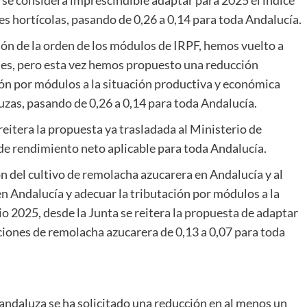
, se considera imprescindible adaptar para 2025 el índice
es hortícolas, pasando de 0,26 a 0,14 para toda Andalucía.
ón de la orden de los módulos de IRPF, hemos vuelto a
eales, pero esta vez hemos propuesto una reducción
ción por módulos a la situación productiva y económica
uzas, pasando de 0,26 a 0,14 para toda Andalucía.
reitera la propuesta ya trasladada al Ministerio de
e de rendimiento neto aplicable para toda Andalucía.
n del cultivo de remolacha azucarera en Andalucía y al
en Andalucía y adecuar la tributación por módulos a la
io 2025, desde la Junta se reitera la propuesta de adaptar
ciones de remolacha azucarera de 0,13 a 0,07 para toda
 andaluza se ha solicitado una reducción en al menos un