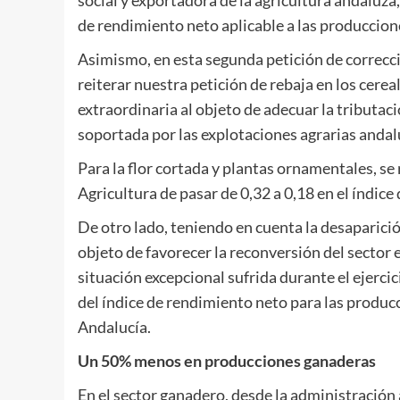
social y exportadora de la agricultura andaluza
de rendimiento neto aplicable a las produccion
Asimismo, en esta segunda petición de correcci
reiterar nuestra petición de rebaja en los cer
extraordinaria al objeto de adecuar la tributa
soportada por las explotaciones agrarias andal
Para la flor cortada y plantas ornamentales, se 
Agricultura de pasar de 0,32 a 0,18 en el índic
De otro lado, teniendo en cuenta la desaparició
objeto de favorecer la reconversión del sector 
situación excepcional sufrida durante el ejercic
del índice de rendimiento neto para las produc
Andalucía.
Un 50% menos en producciones ganaderas
En el sector ganadero, desde la administración