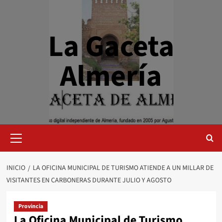
Saltar
al
contenido
La Gaceta
Almería
Menú
primario
INICIO
LA OFICINA MUNICIPAL DE TURISMO ATIENDE A UN MILLAR DE
VISITANTES EN CARBONERAS DURANTE JULIO Y AGOSTO
Provincia
La Oficina Municipal de Turismo