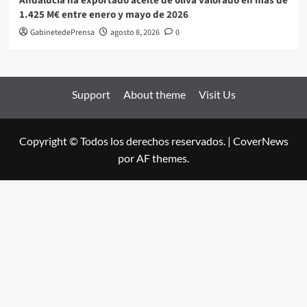
Andalucía ha exportado aceite de oliva valorado en más de
1.425 M€ entre enero y mayo de 2026
GabinetedePrensa
agosto 8, 2026
0
Support
About theme
Visit Us
Copyright © Todos los derechos reservados.
|
CoverNews
por AF themes.