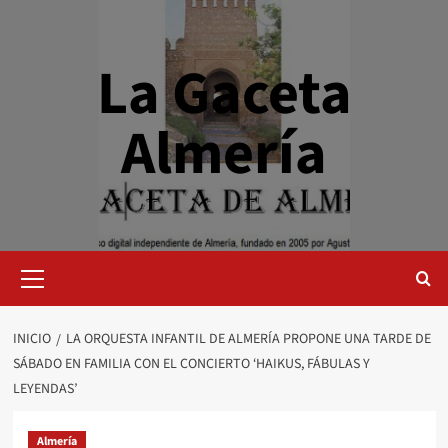
Saltar
al
contenido
La Gaceta
Almería
Menú
primario
INICIO
LA ORQUESTA INFANTIL DE ALMERÍA PROPONE UNA TARDE DE
SÁBADO EN FAMILIA CON EL CONCIERTO ‘HAIKUS, FÁBULAS Y
LEYENDAS’
Almería