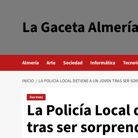
Saltar
al
contenido
La Gaceta Almerí
Almería
Arte
Sociedad
Informática
Tecnol
INICIO
LA POLICÍA LOCAL DETIENE A UN JOVEN TRAS SER S
Sucesos
La Policía Local
tras ser sorpren