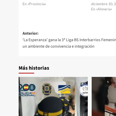
En «Provincia»
diciembre 10, 
En «Almería»
Navegación
Anterior:
‘La Esperanza’ gana la 3ª Liga BS Interbarrios Femeni
de
un ambiente de convivencia e integración
entradas
Más historias