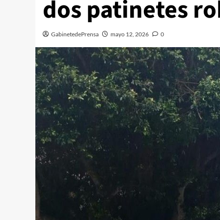
dos patinetes r
GabinetedePrensa
mayo 12, 2026
0