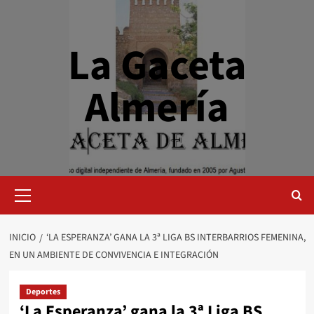
Saltar
al
contenido
La Gaceta
Almería
Menú
primario
INICIO
‘LA ESPERANZA’ GANA LA 3ª LIGA BS INTERBARRIOS FEMENINA,
EN UN AMBIENTE DE CONVIVENCIA E INTEGRACIÓN
Deportes
‘La Esperanza’ gana la 3ª Liga BS