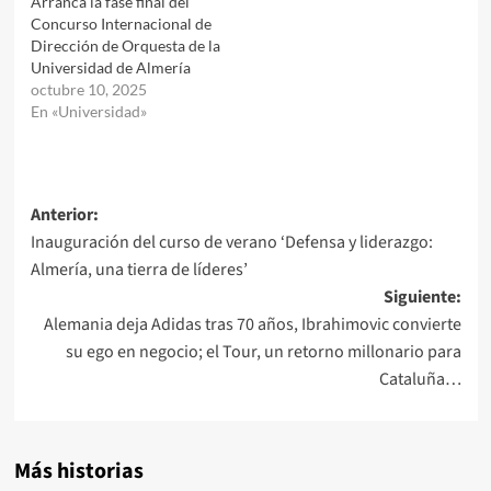
Arranca la fase final del
Concurso Internacional de
Dirección de Orquesta de la
Universidad de Almería
octubre 10, 2025
En «Universidad»
Navegación
Anterior:
Inauguración del curso de verano ‘Defensa y liderazgo:
de
Almería, una tierra de líderes’
entradas
Siguiente:
Alemania deja Adidas tras 70 años, Ibrahimovic convierte
su ego en negocio; el Tour, un retorno millonario para
Cataluña…
Más historias