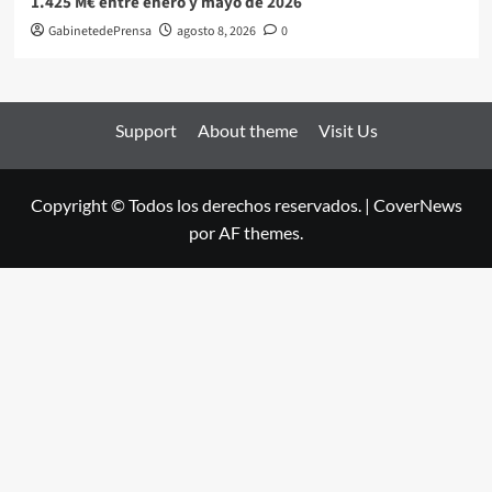
1.425 M€ entre enero y mayo de 2026
GabinetedePrensa
agosto 8, 2026
0
Support
About theme
Visit Us
Copyright © Todos los derechos reservados.
|
CoverNews
por AF themes.