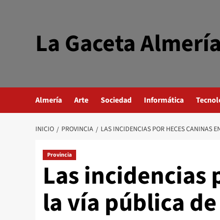
Saltar
al
contenido
La Gaceta Almerí
Almería
Arte
Sociedad
Informática
Tecnol
INICIO
PROVINCIA
LAS INCIDENCIAS POR HECES CANINAS E
Provincia
Las incidencias 
la vía pública d