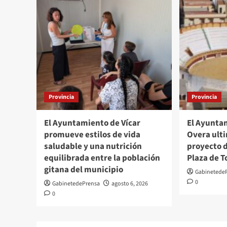
Provincia
Provincia
El Ayuntamiento de Vícar
El Ayunta
promueve estilos de vida
Overa ulti
saludable y una nutrición
proyecto 
equilibrada entre la población
Plaza de T
gitana del municipio
Gabinetede
0
GabinetedePrensa
agosto 6, 2026
0