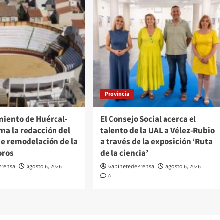
Provincia
miento de Huércal-
El Consejo Social acerca el
ma la redacción del
talento de la UAL a Vélez-Rubio
de remodelación de la
a través de la exposición ‘Ruta
oros
de la ciencia’
Prensa
agosto 6, 2026
GabinetedePrensa
agosto 6, 2026
0