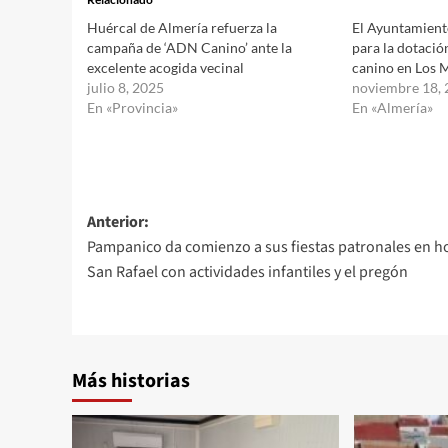
Huércal de Almería refuerza la
El Ayuntamiento
campaña de ‘ADN Canino’ ante la
para la dotaci
excelente acogida vecinal
canino en Los 
julio 8, 2025
noviembre 18,
En «Provincia»
En «Almería»
Navegación
Anterior:
Pampanico da comienzo a sus fiestas patronales en h
de
San Rafael con actividades infantiles y el pregón
entradas
Más historias