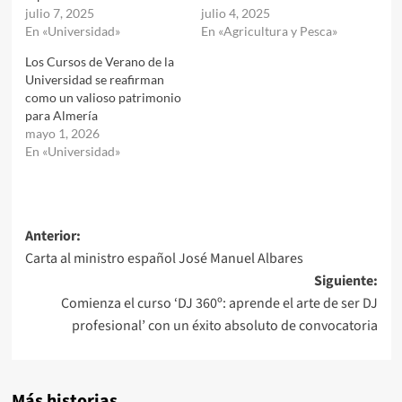
julio 7, 2025
julio 4, 2025
En «Universidad»
En «Agricultura y Pesca»
Los Cursos de Verano de la
Universidad se reafirman
como un valioso patrimonio
para Almería
mayo 1, 2026
En «Universidad»
Navegación
Anterior:
Carta al ministro español José Manuel Albares
de
Siguiente:
entradas
Comienza el curso ‘DJ 360º: aprende el arte de ser DJ
profesional’ con un éxito absoluto de convocatoria
Más historias