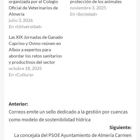
organizada por el Colegio
protección de los animales
Oficial de Veterinarios de
noviembre 3, 2025
Almería
En «Sociedad»
julio 3, 2026
En «Universidad»
Las XIX Jornadas de Ganado
Caprino y Ovino reúnen en
Albox a expertos para
abordar los retos sanitarios
y productivos del sector
octubre 18, 2025
En «Cultura»
Navegación
Anterior:
Correos emite un sello dedicado a la gestión por cuencas
de
como modelo de sostenibilidad hídrica
entradas
Siguiente:
La concejala del PSOE Ayuntamiento de Almería Carmen