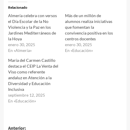
Relacionado
Almería celebra con versos
Más de un millón de
el Día Escolar de la No
alumnos realiza iniciativas
Violencia y la Paz en los
que fomentan la
Jardines Mediterráneos de
convivencia positiva en los
la Hoya
centros docentes
enero 30, 2025
enero 30, 2025
En «Almería»
En «Educación»
María del Carmen Castillo
destaca el CEIP La Venta del
Viso como referente
andaluz en Atención a la
Diversidad y Educación
Inclusiva
septiembre 12, 2025
En «Educación»
Navegación
Anterior: