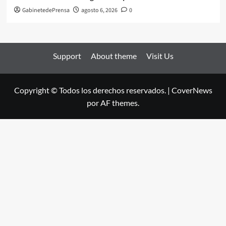
GabinetedePrensa
agosto 6, 2026
0
Support
About theme
Visit Us
Copyright © Todos los derechos reservados.
|
CoverNews
por AF themes.