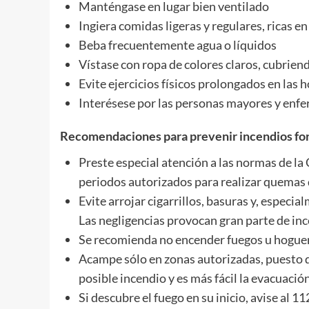
Manténgase en lugar bien ventilado
Ingiera comidas ligeras y regulares, ricas e
Beba frecuentemente agua o líquidos
Vístase con ropa de colores claros, cubriend
Evite ejercicios físicos prolongados en las h
Interésese por las personas mayores y enfer
Recomendaciones para prevenir incendios fo
Preste especial atención a las normas de 
periodos autorizados para realizar quemas 
Evite arrojar cigarrillos, basuras y, especia
Las negligencias provocan gran parte de inc
Se recomienda no encender fuegos u hoguer
Acampe sólo en zonas autorizadas, puesto q
posible incendio y es más fácil la evacuació
Si descubre el fuego en su inicio, avise al