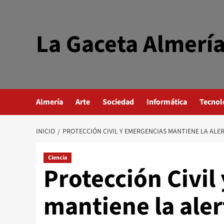
Saltar
al
contenido
La Gaceta Almerí
Almería
Arte
Sociedad
Informática
Tecnol
INICIO
PROTECCIÓN CIVIL Y EMERGENCIAS MANTIENE LA ALER
Ciencia
Protección Civil
mantiene la ale