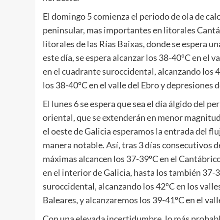
El domingo 5 comienza el periodo de ola de cal
peninsular, mas importantes en litorales Cantá
litorales de las Rías Baixas, donde se espera u
este día, se espera alcanzar los 38-40ºC en el v
en el cuadrante suroccidental, alcanzando los 42
los 38-40ºC en el valle del Ebro y depresiones 
El lunes 6 se espera que sea el día álgido del 
oriental, que se extenderán en menor magnitud 
el oeste de Galicia esperamos la entrada del f
manera notable. Así, tras 3 días consecutivos
máximas alcancen los 37-39ºC en el Cantábrico
en el interior de Galicia, hasta los también 37
suroccidental, alcanzando los 42ºC en los valles
Baleares, y alcanzaremos los 39-41ºC en el vall
Con una elevada incertidumbre, lo más probable