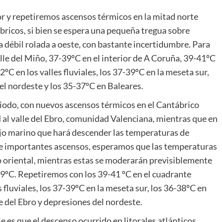
or y repetiremos ascensos térmicos en la mitad norte
bricos, si bien se espera una pequeña tregua sobre
na débil rolada a oeste, con bastante incertidumbre. Para
alle del Miño, 37-39ºC en el interior de A Coruña, 39-41ºC
ºC en los valles fluviales, los 37-39ºC en la meseta sur,
del nordeste y los 35-37ºC en Baleares.
periodo, con nuevos ascensos térmicos en el Cantábrico
al valle del Ebro, comunidad Valenciana, mientras que en
lujo marino que hará descender las temperaturas de
 de importantes ascensos, esperamos que las temperaturas
 oriental, mientras estas se moderarán previsiblemente
-39ºC. Repetiremos con los 39-41 ºC en el cuadrante
 fluviales, los 37-39ºC en la meseta sur, los 36-38ºC en
e del Ebro y depresiones del nordeste.
 es que el descenso ocurrido en litorales atlánticos