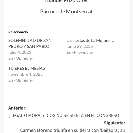
Manuel Pozo Oller
Párroco de Montserrat
Relacionado
SOLEMNIDAD DE SAN
Las fiestas de La Mojonera
PEDRO Y SAN PABLO
junio 29, 2025
julio 4, 2025
En «Provincia»
En «Opinión»
TÚ ERES EL MESÍAS
noviembre 1, 2025
En «Opinión»
Navegación
Anterior:
¿LEGAL O MORAL? DIOS NO SE SIENTA EN EL CONGRESO
de
Siguiente:
entradas
Carmen Moreno triunfa en su tierra con ‘Bailaora’, su