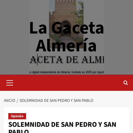
Saltar
al
contenido
La Gaceta
Almería
Menú
primario
INICIO
SOLEMNIDAD DE SAN PEDRO Y SAN PABLO
Opinión
SOLEMNIDAD DE SAN PEDRO Y SAN
PABLO