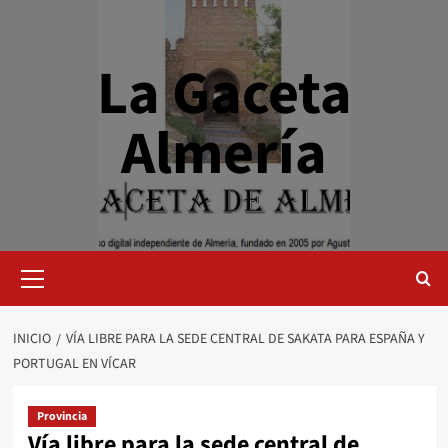
Saltar
al
contenido
La Gaceta
Almería
Menú
primario
INICIO
VÍA LIBRE PARA LA SEDE CENTRAL DE SAKATA PARA ESPAÑA Y
PORTUGAL EN VÍCAR
Provincia
Vía libre para la sede central de