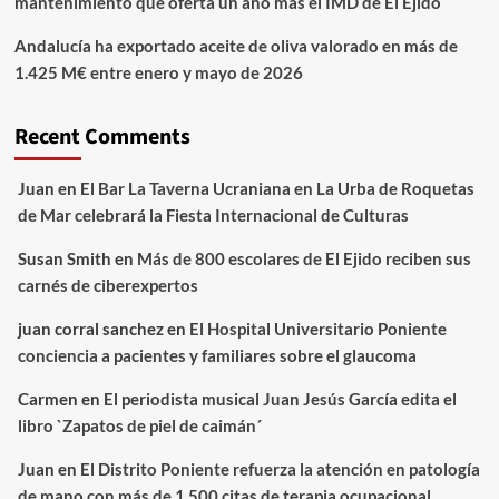
mantenimiento que oferta un año más el IMD de El Ejido
Andalucía ha exportado aceite de oliva valorado en más de
1.425 M€ entre enero y mayo de 2026
Recent Comments
Juan
en
El Bar La Taverna Ucraniana en La Urba de Roquetas
de Mar celebrará la Fiesta Internacional de Culturas
Susan Smith
en
Más de 800 escolares de El Ejido reciben sus
carnés de ciberexpertos
juan corral sanchez
en
El Hospital Universitario Poniente
conciencia a pacientes y familiares sobre el glaucoma
Carmen
en
El periodista musical Juan Jesús García edita el
libro `Zapatos de piel de caimán´
Juan
en
El Distrito Poniente refuerza la atención en patología
de mano con más de 1.500 citas de terapia ocupacional