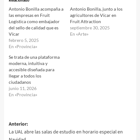
Relacionado
Antonio Bonilla acompaña a
Antonio Bonilla, junto a los
las empresas en Fruit
agricultores de Vícar en
Logistica como embajador
Fruit Attraction
del sello de calidad que es
septiembre 30, 2025
Vícar
En «Arte»
febrero 5, 2025
En «Provincia»
Se trata de una plataforma
moderna, intuitiva y
accesible diseñada para
llegar a todos los
ciudadanos
junio 11, 2026
En «Provincia»
Navegación
Anterior:
La UAL abre las salas de estudio en horario especial en
de
Navidad