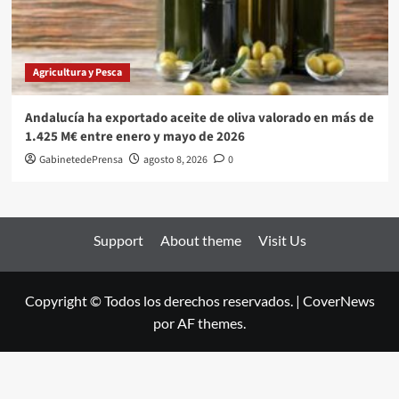
Agricultura y Pesca
Andalucía ha exportado aceite de oliva valorado en más de
1.425 M€ entre enero y mayo de 2026
GabinetedePrensa
agosto 8, 2026
0
Support
About theme
Visit Us
Copyright © Todos los derechos reservados.
|
CoverNews
por AF themes.