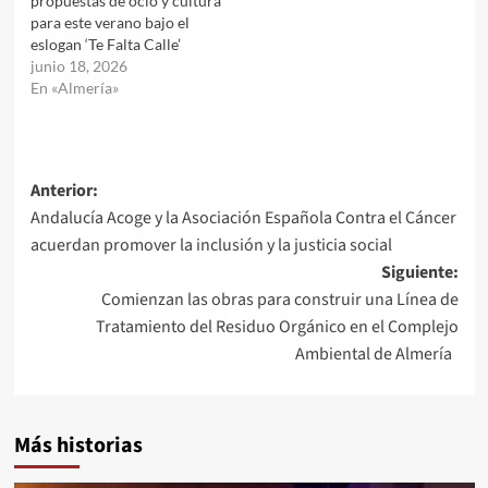
propuestas de ocio y cultura
para este verano bajo el
eslogan ‘Te Falta Calle’
junio 18, 2026
En «Almería»
Navegación
Anterior:
Andalucía Acoge y la Asociación Española Contra el Cáncer
de
acuerdan promover la inclusión y la justicia social
entradas
Siguiente:
Comienzan las obras para construir una Línea de
Tratamiento del Residuo Orgánico en el Complejo
Ambiental de Almería
Más historias