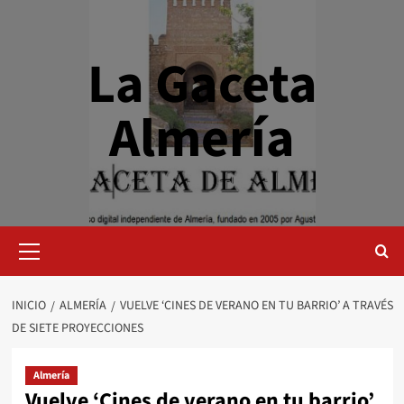
Saltar
al
contenido
La Gaceta
Almería
Menú
primario
INICIO
ALMERÍA
VUELVE ‘CINES DE VERANO EN TU BARRIO’ A TRAVÉS
DE SIETE PROYECCIONES
Almería
Vuelve ‘Cines de verano en tu barrio’