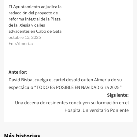
El Ayuntamiento adjudica la
redacción del proyecto de
reforma integral de la Plaza
de la Iglesia y calles
adyacentes en Cabo de Gata
octubre 13, 2025
En «Almería»
Navegación
Anterior:
David Bisbal cuelga el cartel desold outen Almería de su
de
espectáculo “TODO ES POSIBLE EN NAVIDAD Gira 2025”
entradas
Siguiente:
Una decena de residentes concluyen su formación en el
Hospital Universitario Poniente
Más historias