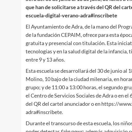
que han de solicitarse a través del QR del ca
escuela-digital-verano-adra#inscribete
El Ayuntamiento de Adra, de la mano del Progr
de la fundación CEPAIM, ofrece para esta época
gratuita y presencial con titulación. Esta inici
tecnologías y en la salud digital de la infancia, 
entre 9 y 13 años.
Esta escuela se desarrollará del 30 de junio al 1
Molino, 10 bajo de la ciudad milenaria, en horar
grupo; y de 11:00 a 13:00 horas, el segundo gr
el Centro de Servicios Sociales de Adra o en el 
del QR del cartel anunciador o en https://ww
adra#inscribete.
Durante el transcurso de esta escuela, los niños
poder detectar
fake news
; además adquirirán c