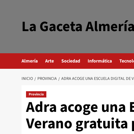
Saltar
al
contenido
La Gaceta Almerí
Almería
Arte
Sociedad
Informática
Tecnol
INICIO
PROVINCIA
ADRA ACOGE UNA ESCUELA DIGITAL DE V
Provincia
Adra acoge una E
Verano gratuita 