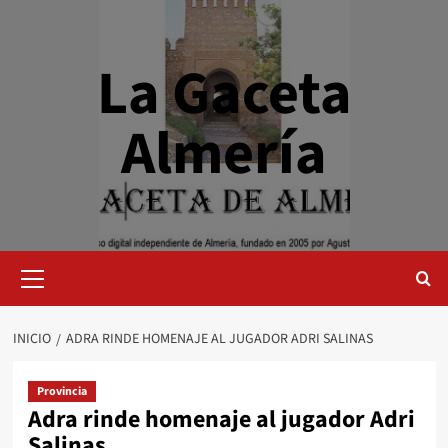
Saltar
al
contenido
La Gaceta
Almería
Menú
primario
INICIO
ADRA RINDE HOMENAJE AL JUGADOR ADRI SALINAS
Provincia
Adra rinde homenaje al jugador Adri
Salinas