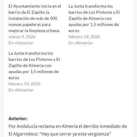
El Ayuntamiento inicia en el
La Junta transforma los
barrio de El Zapillo la
barrios de Los Pintores y El
instalación de más de 500
Zapillo de Almería con
nuevas papeleras para
ayudas por 1,5 millones de
mejorar la limpieza urbana
euros
marzo 9, 2026
febrero 19, 2026
En «Almería»
En «Almería»
La Junta transforma los
barrios de Los Pintores y El
Zapillo de Almería con
ayudas por 1,5 millones de
euros
febrero 19, 2026
En «Almería»
Navegación
Anterior:
Por Andalucía reclama en Almería el derribo inmediato de
de
El Algarrobico: “Hay que cerrar ya esta vergüenza”