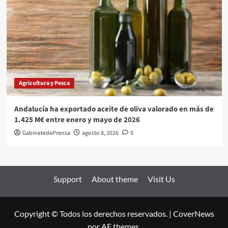
Agricultura y Pesca
Andalucía ha exportado aceite de oliva valorado en más de
1.425 M€ entre enero y mayo de 2026
GabinetedePrensa
agosto 8, 2026
0
Support
About theme
Visit Us
Copyright © Todos los derechos reservados.
|
CoverNews
por AF themes.