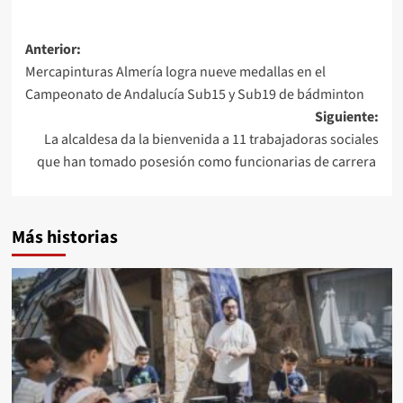
Navegación
Anterior:
Mercapinturas Almería logra nueve medallas en el
de
Campeonato de Andalucía Sub15 y Sub19 de bádminton
entradas
Siguiente:
La alcaldesa da la bienvenida a 11 trabajadoras sociales
que han tomado posesión como funcionarias de carrera
Más historias