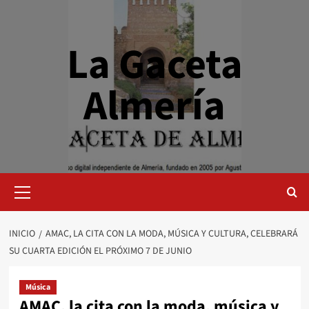
Saltar
al
contenido
La Gaceta
Almería
Menú
primario
INICIO
AMAC, LA CITA CON LA MODA, MÚSICA Y CULTURA, CELEBRARÁ
SU CUARTA EDICIÓN EL PRÓXIMO 7 DE JUNIO
Música
AMAC, la cita con la moda, música y