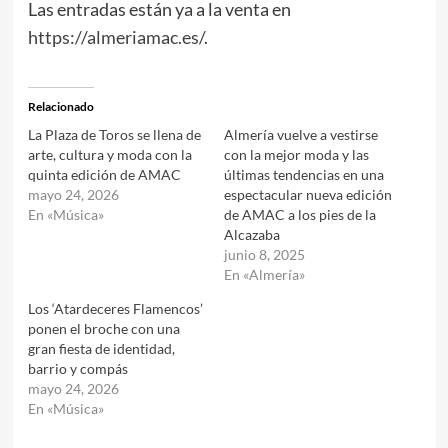
Las entradas están ya a la venta en
https://almeriamac.es/
.
Relacionado
La Plaza de Toros se llena de
Almería vuelve a vestirse
arte, cultura y moda con la
con la mejor moda y las
quinta edición de AMAC
últimas tendencias en una
mayo 24, 2026
espectacular nueva edición
En «Música»
de AMAC a los pies de la
Alcazaba
junio 8, 2025
En «Almería»
Los ‘Atardeceres Flamencos’
ponen el broche con una
gran fiesta de identidad,
barrio y compás
mayo 24, 2026
En «Música»