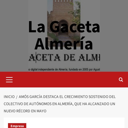
Saltar
al
contenido
La Gaceta
Almería
Menú
primario
INICIO
AMÓS GARCÍA DESTACA EL CRECIMIENTO SOSTENIDO DEL
COLECTIVO DE AUTÓNOMOS EN ALMERÍA, QUE HA ALCANZADO UN
NUEVO RÉCORD EN MAYO
Empresa