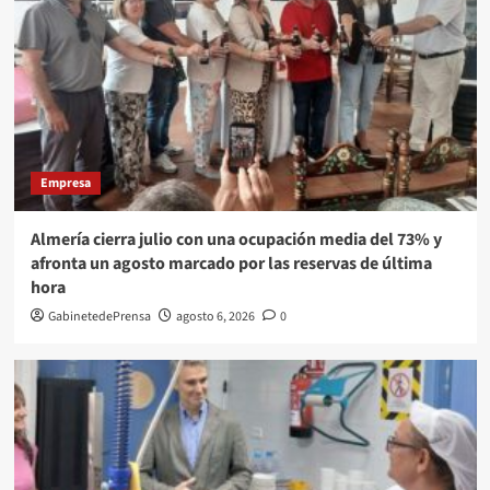
Empresa
Almería cierra julio con una ocupación media del 73% y
afronta un agosto marcado por las reservas de última
hora
GabinetedePrensa
agosto 6, 2026
0