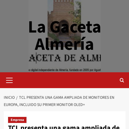
Saltar
al
contenido
La Gaceta
Almería
Menú
primario
INICIO
TCL PRESENTA UNA GAMA AMPLIADA DE MONITORES EN
EUROPA, INCLUIDO SU PRIMER MONITOR OLED+
Empresa
TCL presenta una gama ampliada de