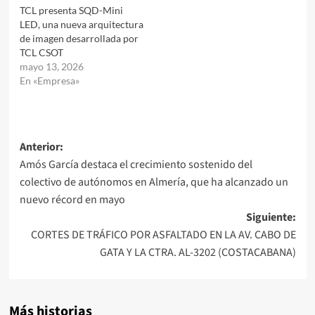
TCL presenta SQD-Mini
LED, una nueva arquitectura
de imagen desarrollada por
TCL CSOT
mayo 13, 2026
En «Empresa»
Navegación
Anterior:
Amós García destaca el crecimiento sostenido del
de
colectivo de autónomos en Almería, que ha alcanzado un
entradas
nuevo récord en mayo
Siguiente:
CORTES DE TRÁFICO POR ASFALTADO EN LA AV. CABO DE
GATA Y LA CTRA. AL-3202 (COSTACABANA)
Más historias