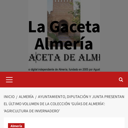
Saltar
al
contenido
La Gaceta
Almería
Menú
primario
INICIO
ALMERÍA
AYUNTAMIENTO, DIPUTACIÓN Y JUNTA PRESENTAN
EL ÚLTIMO VOLUMEN DE LA COLECCIÓN ‘GUÍAS DE ALMERÍA’:
‘AGRICULTURA DE INVERNADERO’
Almería