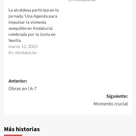
La alcaldesa participa en la
jornada ‘Una Agenda para
impulsar la vivienda
asequible en Andalucía’,
celebrada por la Junta en
Sevilla.
marzo 12, 2025
En «Andalucía»
Navegación
Anterior:
Obras en l A-7
de
Siguiente:
entradas
Momento crucial
Más historias