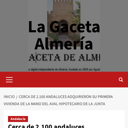
Saltar
al
contenido
La Gaceta
Almería
Menú
primario
INICIO
CERCA DE 2.100 ANDALUCES ADQUIRIERON SU PRIMERA
VIVIENDA DE LA MANO DEL AVAL HIPOTECARIO DE LA JUNTA
Andalucía
Cerca de 2.100 andaluces