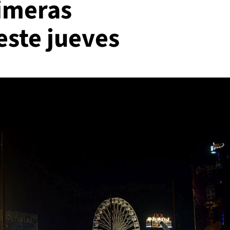
rimeras
este jueves