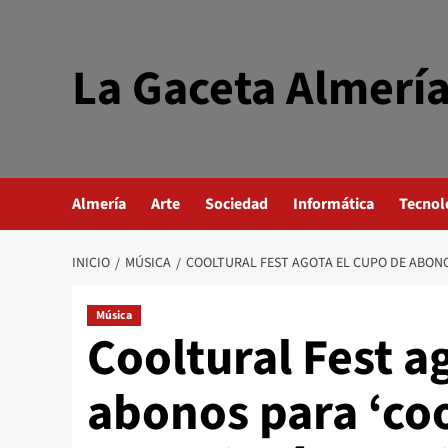
Saltar
al
contenido
La Gaceta Almerí
Almería
Arte
Sociedad
Informática
Tecnol
INICIO
MÚSICA
COOLTURAL FEST AGOTA EL CUPO DE ABONO
Música
Cooltural Fest a
abonos para ‘coo