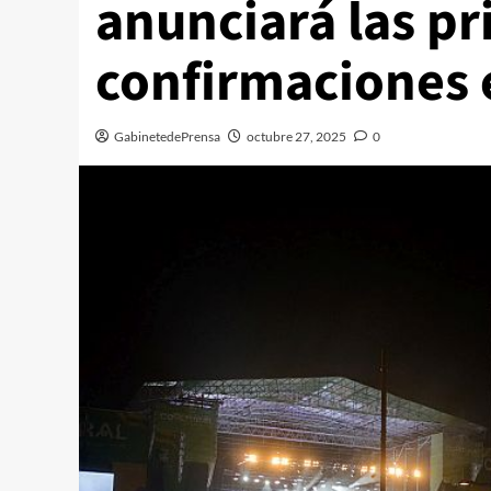
anunciará las p
confirmaciones 
GabinetedePrensa
octubre 27, 2025
0