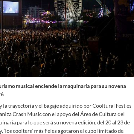
 turismo musical enciende la maquinaria para su novena
26
y la trayectoria y el bagaje adquirido por Cooltural Fest es
rganiza Crash Music con el apoyo del Área de Cultura del
aria para lo que será su novena edición, del 20 al 23 de
y, ‘los coolters’ más fieles agotaron el cupo limitado de