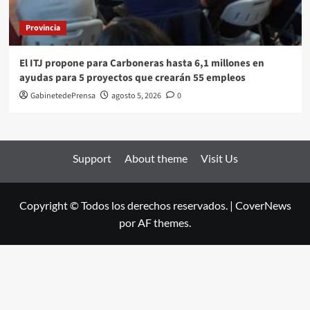
Provincia
El ITJ propone para Carboneras hasta 6,1 millones en
ayudas para 5 proyectos que crearán 55 empleos
GabinetedePrensa
agosto 5, 2026
0
Support
About theme
Visit Us
Copyright © Todos los derechos reservados.
|
CoverNews
por AF themes.