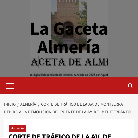
Saltar
al
contenido
La Gaceta
Almería
Menú
primario
INICIO
ALMERÍA
CORTE DE TRÁFICO DE LA AV. DE MONTSERRAT
DEBIDO A LA DEMOLICIÓN DEL PUENTE DE LA AV. DEL MEDITERRÁNEO
Almería
CORTE DE TRÁFICO DE LA AV. DE