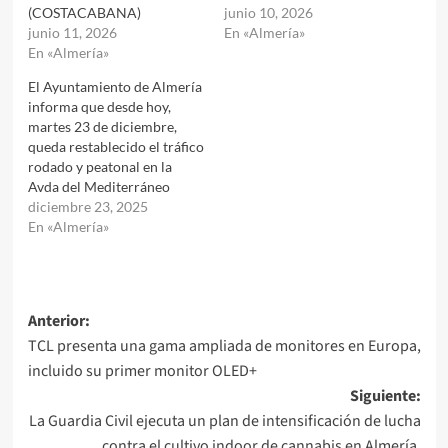
(COSTACABANA)
junio 10, 2026
junio 11, 2026
En «Almería»
En «Almería»
El Ayuntamiento de Almería
informa que desde hoy,
martes 23 de diciembre,
queda restablecido el tráfico
rodado y peatonal en la
Avda del Mediterráneo
diciembre 23, 2025
En «Almería»
Navegación
Anterior:
TCL presenta una gama ampliada de monitores en Europa,
de
incluido su primer monitor OLED+
entradas
Siguiente:
La Guardia Civil ejecuta un plan de intensificación de lucha
contra el cultivo indoor de cannabis en Almería,