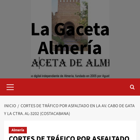
Saltar
al
contenido
La Gaceta
Almería
Menú
primario
INICIO
CORTES DE TRÁFICO POR ASFALTADO EN LA AV. CABO DE GATA
Y LA CTRA. AL-3202 (COSTACABANA)
Almería
CORTES DE TRÁFICO POR ASFALTADO