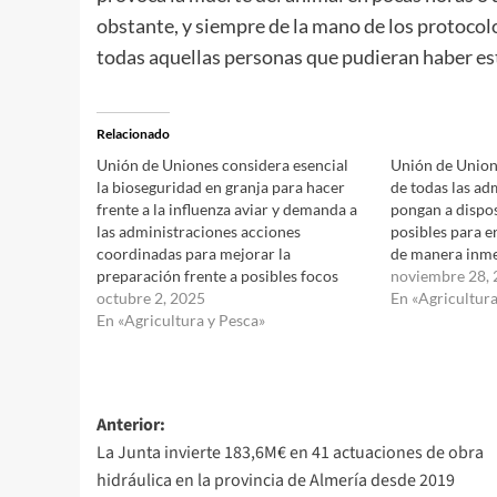
obstante, y siempre de la mano de los protocolo
todas aquellas personas que pudieran haber est
Relacionado
Unión de Uniones considera esencial
Unión de Union
la bioseguridad en granja para hacer
de todas las ad
frente a la influenza aviar y demanda a
pongan a dispos
las administraciones acciones
posibles para e
coordinadas para mejorar la
de manera inme
preparación frente a posibles focos
noviembre 28,
octubre 2, 2025
En «Agricultura
En «Agricultura y Pesca»
Navegación
Anterior:
La Junta invierte 183,6M€ en 41 actuaciones de obra
de
hidráulica en la provincia de Almería desde 2019