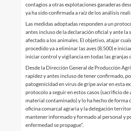
contagios a otras explotaciones ganaderas desd
ya ha sido confirmada a raíz de los análisis rea
Las medidas adoptadas responden a un protocol
antes incluso de la declaración oficial y ante 
afectado a los animales. El objetivo, atajar cual
procedido ya a eliminar las aves (8.500) e inici
iniciar control y vigilancia en todas las granjas
Desde la Dirección General de Producción Agrí
rapidez y antes incluso de tener confirmado, por
patogenicidad en virus de gripe aviar en esta e
protocolo a seguir en estos casos (sacrificio de
material contaminado) y lo ha hecho de forma c
oficina comarcal agraria y la delegación territo
mantener informado y formado al personal y pon
enfermedad se propague”.