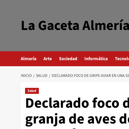
Saltar
al
contenido
La Gaceta Almerí
Almería
Arte
Sociedad
Informática
Tecnol
INICIO
SALUD
DECLARADO FOCO DE GRIPE AVIAR EN UNA G
Salud
Declarado foco d
granja de aves d