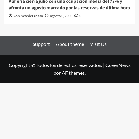
Almería cierra julio con una ocupación media del 73% y
afronta un agosto marcado por las reservas de última hora
GabinetedePrensa
agosto 6, 2026
0
Support
About theme
Visit Us
Copyright © Todos los derechos reservados.
|
CoverNews
por AF themes.