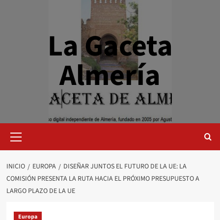
Saltar
al
contenido
La Gaceta
Almería
Menú
primario
INICIO
EUROPA
DISEÑAR JUNTOS EL FUTURO DE LA UE: LA
COMISIÓN PRESENTA LA RUTA HACIA EL PRÓXIMO PRESUPUESTO A
LARGO PLAZO DE LA UE
Europa