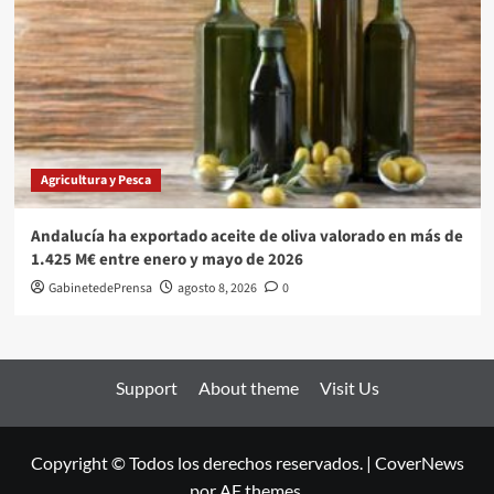
Agricultura y Pesca
Andalucía ha exportado aceite de oliva valorado en más de
1.425 M€ entre enero y mayo de 2026
GabinetedePrensa
agosto 8, 2026
0
Support
About theme
Visit Us
Copyright © Todos los derechos reservados.
|
CoverNews
por AF themes.