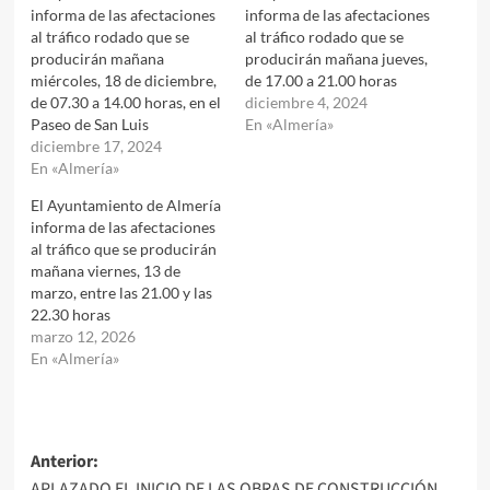
informa de las afectaciones
informa de las afectaciones
al tráfico rodado que se
al tráfico rodado que se
producirán mañana
producirán mañana jueves,
miércoles, 18 de diciembre,
de 17.00 a 21.00 horas
de 07.30 a 14.00 horas, en el
diciembre 4, 2024
Paseo de San Luis
En «Almería»
diciembre 17, 2024
En «Almería»
El Ayuntamiento de Almería
informa de las afectaciones
al tráfico que se producirán
mañana viernes, 13 de
marzo, entre las 21.00 y las
22.30 horas
marzo 12, 2026
En «Almería»
Navegación
Anterior:
APLAZADO EL INICIO DE LAS OBRAS DE CONSTRUCCIÓN