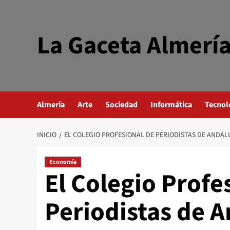
Saltar
al
contenido
La Gaceta Almerí
Almería
Arte
Sociedad
Informática
Tecnol
INICIO
EL COLEGIO PROFESIONAL DE PERIODISTAS DE ANDAL
Economía
El Colegio Profe
Periodistas de A