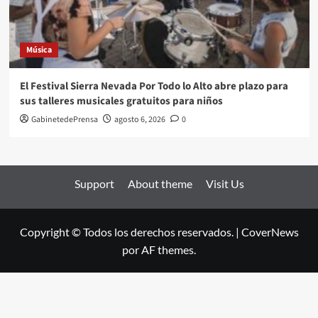
Música
El Festival Sierra Nevada Por Todo lo Alto abre plazo para
sus talleres musicales gratuitos para niños
GabinetedePrensa
agosto 6, 2026
0
Support
About theme
Visit Us
Copyright © Todos los derechos reservados.
|
CoverNews
por AF themes.