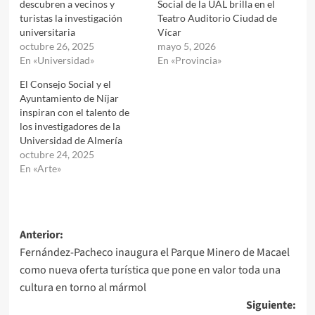
descubren a vecinos y
Social de la UAL brilla en el
turistas la investigación
Teatro Auditorio Ciudad de
universitaria
Vícar
octubre 26, 2025
mayo 5, 2026
En «Universidad»
En «Provincia»
El Consejo Social y el
Ayuntamiento de Níjar
inspiran con el talento de
los investigadores de la
Universidad de Almería
octubre 24, 2025
En «Arte»
Navegación
Anterior:
Fernández-Pacheco inaugura el Parque Minero de Macael
de
como nueva oferta turística que pone en valor toda una
entradas
cultura en torno al mármol
Siguiente: