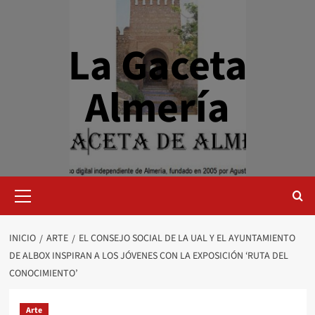
Saltar
al
contenido
La Gaceta
Almería
Menú
primario
INICIO
ARTE
EL CONSEJO SOCIAL DE LA UAL Y EL AYUNTAMIENTO
DE ALBOX INSPIRAN A LOS JÓVENES CON LA EXPOSICIÓN ‘RUTA DEL
CONOCIMIENTO’
Arte