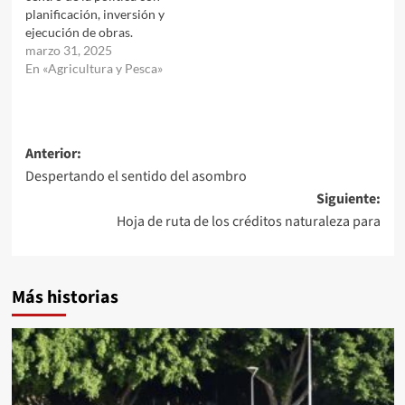
planificación, inversión y
ejecución de obras.
marzo 31, 2025
En «Agricultura y Pesca»
Navegación
Anterior:
Despertando el sentido del asombro
de
Siguiente:
entradas
Hoja de ruta de los créditos naturaleza para
Más historias