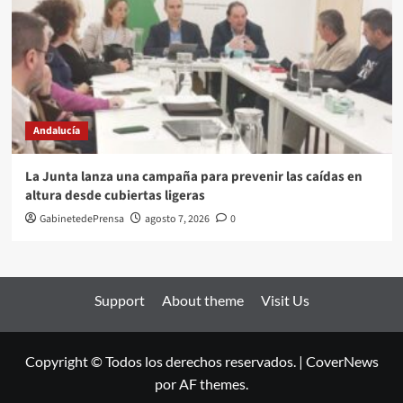
Andalucía
La Junta lanza una campaña para prevenir las caídas en
altura desde cubiertas ligeras
GabinetedePrensa
agosto 7, 2026
0
Support
About theme
Visit Us
Copyright © Todos los derechos reservados.
|
CoverNews
por AF themes.