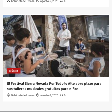
GabinetedePrensa
agosto 6, 2026
0
Música
El Festival Sierra Nevada Por Todo lo Alto abre plazo para
sus talleres musicales gratuitos para niños
GabinetedePrensa
agosto 6, 2026
0