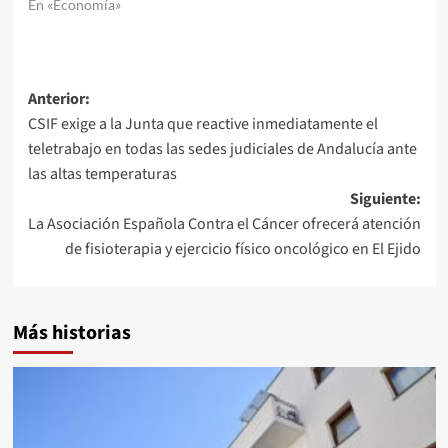
En «Economía»
Navegación
Anterior:
CSIF exige a la Junta que reactive inmediatamente el
de
teletrabajo en todas las sedes judiciales de Andalucía ante
entradas
las altas temperaturas
Siguiente:
La Asociación Española Contra el Cáncer ofrecerá atención
de fisioterapia y ejercicio físico oncológico en El Ejido
Más historias