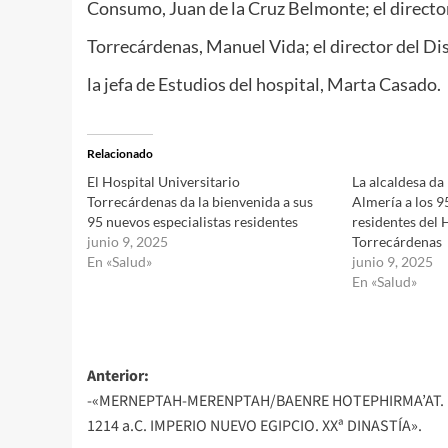
Consumo, Juan de la Cruz Belmonte; el director
Torrecárdenas, Manuel Vida; el director del Di
la jefa de Estudios del hospital, Marta Casado.
Relacionado
El Hospital Universitario
La alcaldesa da
Torrecárdenas da la bienvenida a sus
Almería a los 9
95 nuevos especialistas residentes
residentes del 
junio 9, 2025
Torrecárdenas
En «Salud»
junio 9, 2025
En «Salud»
Navegación
Anterior:
-«MERNEPTAH-MERENPTAH/BAENRE HOTEPHIRMA’AT. 
de
1214 a.C. IMPERIO NUEVO EGIPCIO. XXª DINASTÍA».
entradas