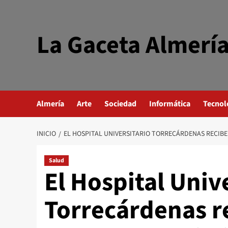
Saltar
al
contenido
La Gaceta Almerí
Almería
Arte
Sociedad
Informática
Tecnol
INICIO
EL HOSPITAL UNIVERSITARIO TORRECÁRDENAS RECIBE 
Salud
El Hospital Univ
Torrecárdenas re