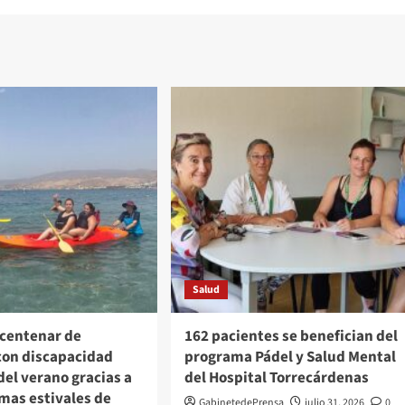
Salud
 centenar de
162 pacientes se benefician del
con discapacidad
programa Pádel y Salud Mental
del verano gracias a
del Hospital Torrecárdenas
mas estivales de
GabinetedePrensa
julio 31, 2026
0