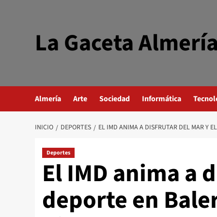
Saltar
al
contenido
La Gaceta Almerí
Almería
Arte
Sociedad
Informática
Tecnol
INICIO
DEPORTES
EL IMD ANIMA A DISFRUTAR DEL MAR Y E
Deportes
El IMD anima a d
deporte en Baler