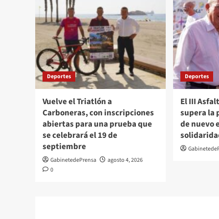
Deportes
Deportes
Vuelve el Triatlón a
El III Asfa
Carboneras, con inscripciones
supera la 
abiertas para una prueba que
de nuevo e
se celebrará el 19 de
solidarid
septiembre
Gabinetede
GabinetedePrensa
agosto 4, 2026
0