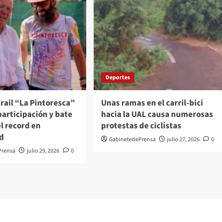
Deportes
ltrail “La Pintoresca”
Unas ramas en el carril-bici
participación y bate
hacia la UAL causa numerosas
l record en
protestas de ciclistas
ad
GabinetedePrensa
julio 27, 2026
0
Prensa
julio 29, 2026
0