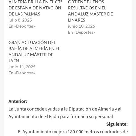
ALMERÍA BRILLA EN EL CTº
OBTIENE BUENOS
DE ESPAÑA DE NATACIÓN
RESULTADOS EN EL
DE LAS PALMAS
ANDALUZ MÁSTER DE
julio 8, 2025
LINARES
En «Deportes»
junio 10, 2026
En «Deportes»
GRAN ACTUACIÓN DEL
BAHÍA DE ALMERÍA EN EL
ANDALUZ MÁSTER DE
JAÉN
junio 11, 2025
En «Deportes»
Navegación
Anterior:
La Junta concede ayudas a la Diputación de Almería y al
de
Ayuntamiento de El Ejido para formar a su personal
entradas
Siguiente:
El Ayuntamiento mejora 180.000 metros cuadrados de