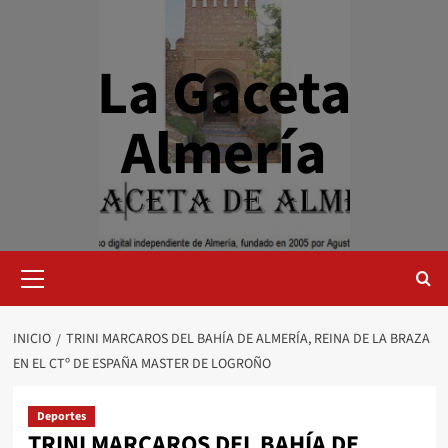
Saltar
al
contenido
La Gaceta
Almería
Menú
primario
INICIO
TRINI MARCAROS DEL BAHÍA DE ALMERÍA, REINA DE LA BRAZA
EN EL CTº DE ESPAÑA MASTER DE LOGROÑO
Deportes
TRINI MARCAROS DEL BAHÍA DE