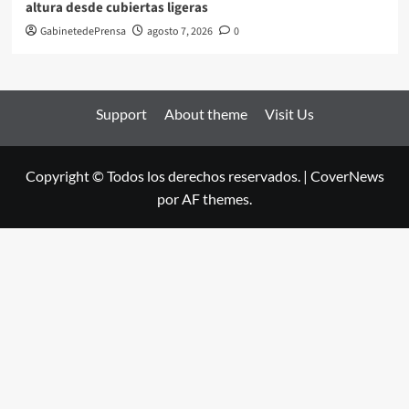
altura desde cubiertas ligeras
GabinetedePrensa
agosto 7, 2026
0
Support
About theme
Visit Us
Copyright © Todos los derechos reservados.
|
CoverNews
por AF themes.